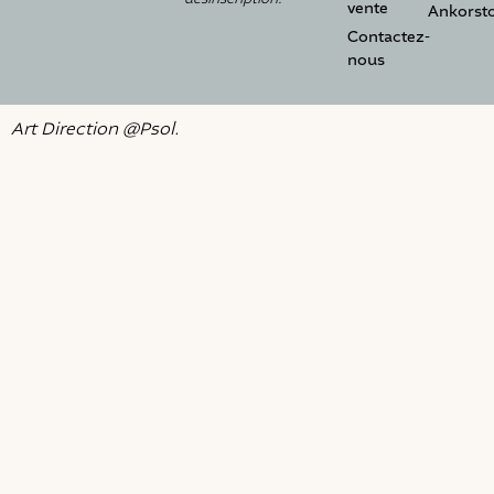
vente
Ankorst
Contactez-
nous
Art Direction @Psol.