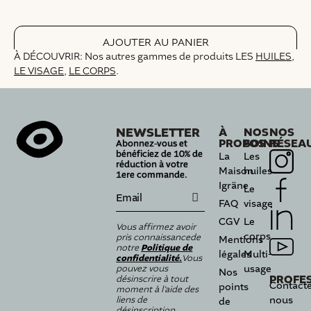
À DÉCOUVRIR: Nos autres gammes de produits LES
HUILES
,
LE VISAGE
,
LE CORPS
.
NEWSLETTER
À
NOS
NOS
PROPOS
SOINS
RÉSEA
Abonnez-vous et
bénéficiez de 10% de
La
Les
réduction à votre
Maison
huiles
1ere commande.
Igräne
Le
FAQ
visage
CGV
Le
Vous affirmez avoir
corps
pris connaissance
de
Mentions
Politique de
notre
légales
Multi-
confidentialité.
Vous
usage
pouvez vous
Nos
PROFE
désinscrire à tout
Contacte
points
moment à l’aide des
nous
liens de
de
désinscription.