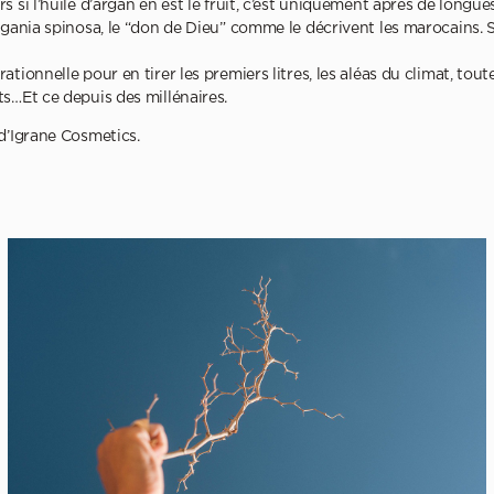
s si l’huile d’argan en est le fruit, c’est uniquement après de longu
rgania spinosa, le “don de Dieu” comme le décrivent les marocains. Su
tionnelle pour en tirer les premiers litres, les aléas du climat, tou
ts…Et ce depuis des millénaires.
 d’Igrane Cosmetics.